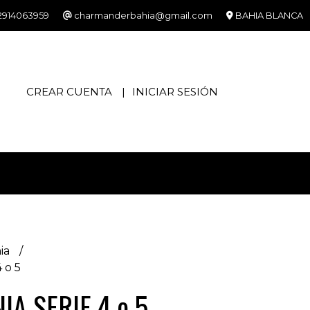
2914063959
charmanderbahia@gmail.com
BAHIA BLANCA
CREAR CUENTA
INICIAR SESIÓN
ia
 o 5
IA SERIE 4 o 5