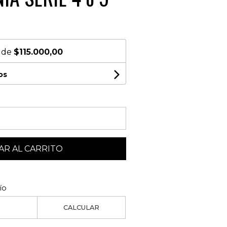
s de
$115.000,00
os
R AL CARRITO
ío
CALCULAR