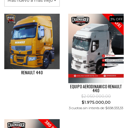
3% OFF
RENAULT 440
EQUIPO AERODINAMICO RENAULT
440
$2.050.000,00
$1.975.000,00
3 cuotas sin interés de $658.333,33