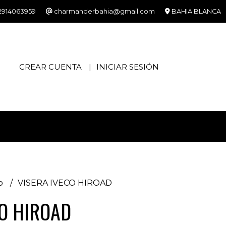
2914063959
charmanderbahia@gmail.com
BAHIA BLANCA
CREAR CUENTA
INICIAR SESIÓN
co
VISERA IVECO HIROAD
CO HIROAD