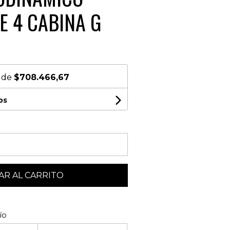
E 4 CABINA G
s de
$708.466,67
os
R AL CARRITO
ío