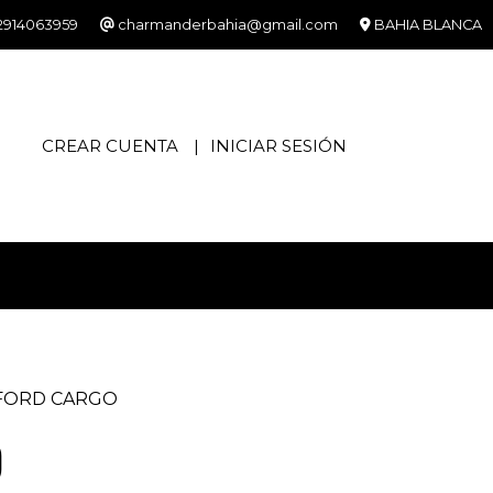
2914063959
charmanderbahia@gmail.com
BAHIA BLANCA
CREAR CUENTA
INICIAR SESIÓN
FORD CARGO
O